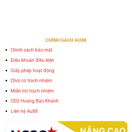
CHÍNH SÁCH AU88
Chính sách bảo mật
Điều khoản điều kiện
Giấy phép hoạt động
Chơi có trách nhiệm
Miễn trừ trách nhiệm
CEO Hoàng Bảo Khánh
Liên hệ Au88