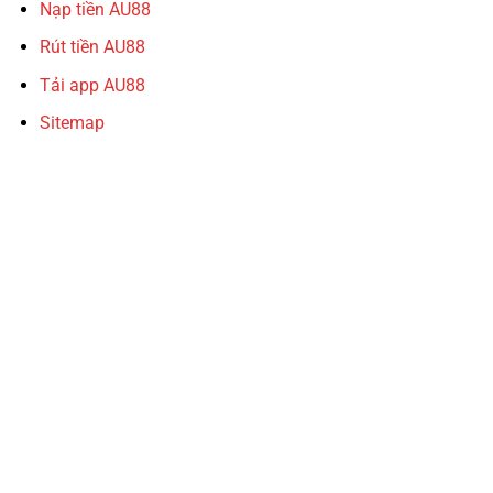
Nạp tiền AU88
Rút tiền AU88
Tải app AU88
Sitemap