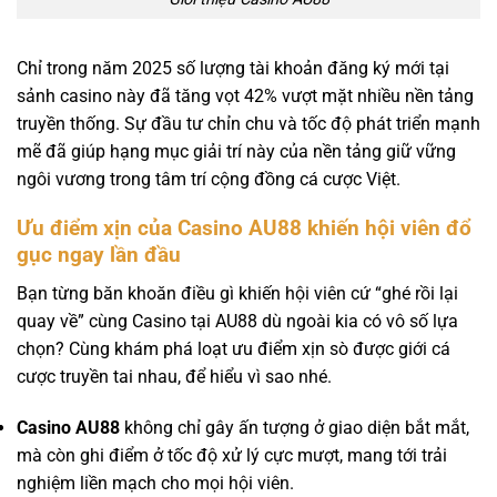
Chỉ trong năm 2025 số lượng tài khoản đăng ký mới tại
sảnh casino này đã tăng vọt 42% vượt mặt nhiều nền tảng
truyền thống. Sự đầu tư chỉn chu và tốc độ phát triển mạnh
mẽ đã giúp hạng mục giải trí này của nền tảng giữ vững
ngôi vương trong tâm trí cộng đồng cá cược Việt.
Ưu điểm xịn của Casino AU88 khiến hội viên đổ
gục ngay lần đầu
Bạn từng băn khoăn điều gì khiến hội viên cứ “ghé rồi lại
quay về” cùng Casino tại AU88 dù ngoài kia có vô số lựa
chọn? Cùng khám phá loạt ưu điểm xịn sò được giới cá
cược truyền tai nhau, để hiểu vì sao nhé.
Casino AU88
không chỉ gây ấn tượng ở giao diện bắt mắt,
mà còn ghi điểm ở tốc độ xử lý cực mượt, mang tới trải
nghiệm liền mạch cho mọi hội viên.