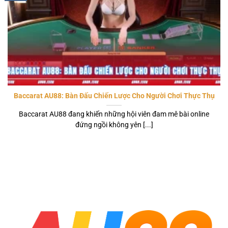
Baccarat AU88: Bàn Đấu Chiến Lược Cho Người Chơi Thực Thụ
Baccarat AU88 đang khiến những hội viên đam mê bài online
đứng ngồi không yên [...]