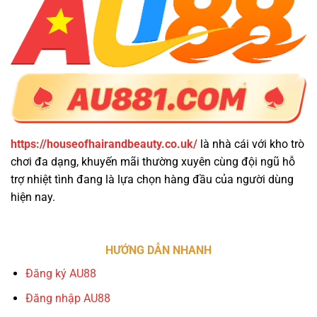
https://houseofhairandbeauty.co.uk/
là nhà cái với kho trò
chơi đa dạng, khuyến mãi thường xuyên cùng đội ngũ hỗ
trợ nhiệt tình đang là lựa chọn hàng đầu của người dùng
hiện nay.
HƯỚNG DẪN NHANH
Đăng ký AU88
Đăng nhập AU88