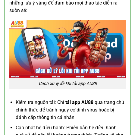
những lưu ý vàng để đảm bảo mọi thao tác diễn ra
suôn sẻ:
Cách xử lý lỗi khi tải app AU88
Kiểm tra nguồn tải: Chỉ
tải app AU88
qua trang chủ
chính thức để tránh nguy cơ dính virus hoặc bị
đánh cắp thông tin cá nhân.
Cập nhật hệ điều hành: Phiên bản hệ điều hành