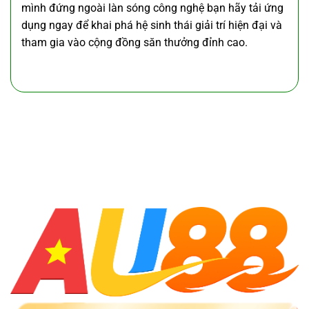
mình đứng ngoài làn sóng công nghệ bạn hãy tải ứng
dụng ngay để khai phá hệ sinh thái giải trí hiện đại và
tham gia vào cộng đồng săn thưởng đỉnh cao.