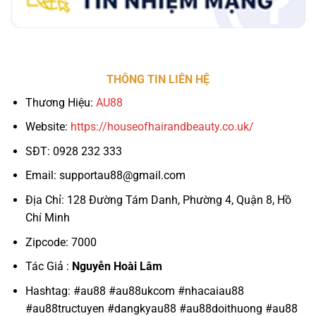
THÔNG TIN LIÊN HỆ
Thương Hiệu:
AU88
Website:
https://houseofhairandbeauty.co.uk/
SĐT: 0928 232 333
Email:
supportau88@gmail.com
Địa Chỉ:
128 Đường Tám Danh, Phường 4, Quận 8, Hồ
Chí Minh
Zipcode: 7000
Tác Giả :
Nguyễn Hoài Lâm
Hashtag: #au88 #au88ukcom #nhacaiau88
#au88tructuyen #dangkyau88 #au88doithuong #au88