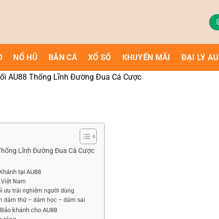
O
NỔ HŨ
BẮN CÁ
XỔ SỐ
KHUYẾN MÃI
ĐẠI LÝ A
ối AU88 Thống Lĩnh Đường Đua Cá Cược
Thống Lĩnh Đường Đua Cá Cược
Khánh tại AU88
i Việt Nam
i ưu trải nghiệm người dùng
ch dám thử – dám học – dám sai
g Bảo khánh cho AU88