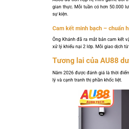
gian thực. Mỗi tuần có hơn 50.000 l
sự kiện.
Cam kết minh bạch – chuẩn h
Ông Khánh đã ra mắt bản cam kết vận
xử lý khiếu nại 2 lớp. Mỗi giao dịch t
Tương lai của AU88 dư
Năm 2026 được đánh giá là thời điểm 
lý và cạnh tranh thị phần khốc liệt.