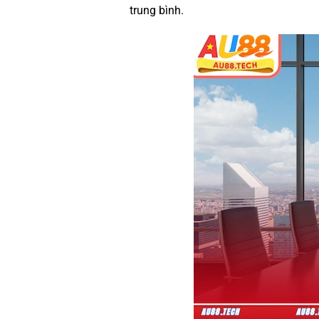
trung bình.