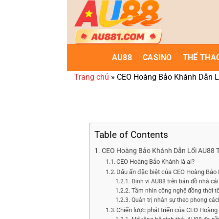
Bỏ
qua
nội
dung
AU88
CASINO
THỂ THA
Trang chủ
»
CEO Hoàng Bảo Khánh Dẫn L
Table of Contents
CEO Hoàng Bảo Khánh Dẫn Lối AU88 
CEO Hoàng Bảo Khánh là ai?
Dấu ấn đặc biệt của CEO Hoàng Bảo 
Định vị AU88 trên bản đồ nhà cá
Tầm nhìn công nghệ đồng thời tố
Quản trị nhân sự theo phong cá
Chiến lược phát triển của CEO Hoàn