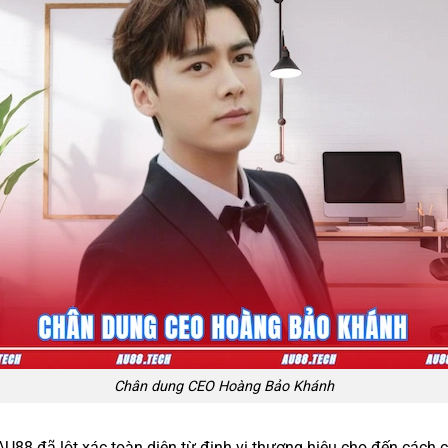
Chân dung CEO Hoàng Bảo Khánh
AU88 đã lột xác toàn diện từ định vị thương hiệu cho đến cách 