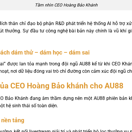
Tầm nhìn CEO Hoàng Bảo Khánh
ch thân chỉ đạo bộ phận R&D phát triển hệ thống AI hỗ trợ xử 
rút thưởng. Sự đầu tư công nghệ bài bản này chính là vũ khí g
cách dám thử – dám học – dám sai
i” được lan tỏa mạnh trong đội ngũ AU88 kể từ khi CEO Khá
oạt, nơi dữ liệu đóng vai trò chỉ đường còn cảm xúc đội ngũ ch
n của CEO Hoàng Bảo khánh cho AU88
CEO Bảo Khánh đang âm thầm dựng nên một AU88 phiên bản khu 
ột hệ sinh thái số toàn diện.
 nền tảng
ởng, kết nối livestream giải trí và phát triển bộ lọc thưởng xu 