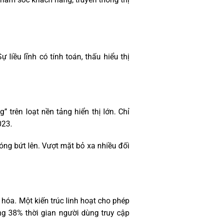
iều lĩnh có tính toán, thấu hiểu thị
 trên loạt nền tảng hiển thị lớn. Chỉ
023.
ng bứt lên. Vượt mặt bỏ xa nhiều đối
 hóa. Một kiến trúc linh hoạt cho phép
tăng 38% thời gian người dùng truy cập