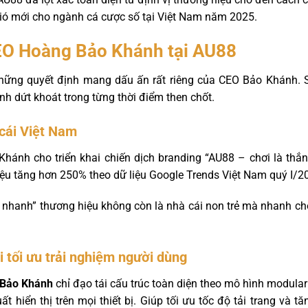
ió mới cho ngành cá cược số tại Việt Nam năm 2025.
CEO Hoàng Bảo Khánh tại AU88
ng quyết định mang dấu ấn rất riêng của CEO Bảo Khánh. Sự l
nh dứt khoát trong từng thời điểm then chốt.
 cái Việt Nam
nh cho triển khai chiến dịch branding “AU88 – chơi là thắng”
hiệu tăng hơn 250% theo dữ liệu Google Trends Việt Nam quý I/2
 nhanh” thương hiệu không còn là nhà cái non trẻ mà nhanh chó
 tối ưu trải nghiệm người dùng
Bảo Khánh
chỉ đạo tái cấu trúc toàn diện theo mô hình modular
uất hiển thị trên mọi thiết bị. Giúp tối ưu tốc độ tải trang và 