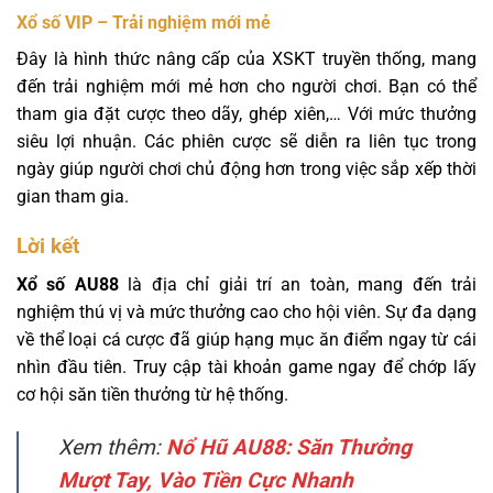
Xổ số VIP – Trải nghiệm mới mẻ
Đây là hình thức nâng cấp của XSKT truyền thống, mang
đến trải nghiệm mới mẻ hơn cho người chơi. Bạn có thể
tham gia đặt cược theo dãy, ghép xiên,… Với mức thưởng
siêu lợi nhuận. Các phiên cược sẽ diễn ra liên tục trong
ngày giúp người chơi chủ động hơn trong việc sắp xếp thời
gian tham gia.
Lời kết
Xổ số AU88
là địa chỉ giải trí an toàn, mang đến trải
nghiệm thú vị và mức thưởng cao cho hội viên. Sự đa dạng
về thể loại cá cược đã giúp hạng mục ăn điểm ngay từ cái
nhìn đầu tiên. Truy cập tài khoản game ngay để chớp lấy
cơ hội săn tiền thưởng từ hệ thống.
Xem thêm:
Nổ Hũ AU88: Săn Thưởng
Mượt Tay, Vào Tiền Cực Nhanh