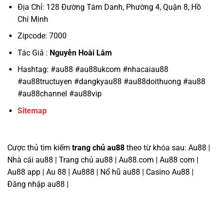
Địa Chỉ:
128 Đường Tám Danh, Phường 4, Quận 8, Hồ
Chí Minh
Zipcode: 7000
Tác Giả :
Nguyễn Hoài Lâm
Hashtag: #au88 #au88ukcom #nhacaiau88
#au88tructuyen #dangkyau88 #au88doithuong #au88
#au88channel #au88vip
Sitemap
Cược thủ tìm kiếm
trang chủ au88
theo từ khóa sau: Au88 |
Nhà cái au88 | Trang chủ au88 | Au88.com | Au88 com |
Au88 app | Au 88 | Au888 | Nổ hũ au88 | Casino Au88 |
Đăng nhập au88 |