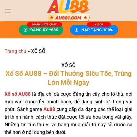
Bỏ
qua
nội
dung
ĐĂNG KÝ +88K
NẠP TẶNG 100%
Trang chủ
»
XỔ SỐ
XỔ SỐ
Xổ Số AU88 – Đổi Thưởng Siêu Tốc, Trúng
Lớn Mỗi Ngày
Xổ số AU88
là địa chỉ cá cược đáng tin cậy cho lô thủ, nơi
mọi ván cược đều minh bạch, dễ dàng sinh lời trong vài
phút. Sảnh game
Au88
cung cấp đa dạng các thể loại giải
trí thịnh hành, cách thức đặt cược tối ưu hóa trong vài giây.
Những tin tức thú vị về hạng mục giải trí này sẽ được cụ
thể hơn ở nội dung bên dưới.