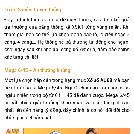
Lô đề 3 miền truyền thống
Đây là hình thức đánh lô đề quen thuộc, xác định kết quả
trả thưởng qua bảng thống kê XSKT từng vùng miền. Khi
tham gia, bạn có thể lựa chọn đánh bao lô, lô xiên hoặc 3
càng, 4 càng,… Hệ thống sẽ trả thưởng tự động cho người
chơi ngay sau khi nhà đài công bố kết quả, đảm bảo chính
xác từng chi tiết.
Mega 6/45 – Ăn thưởng khủng
Một lựa chọn hấp dẫn trong hạng mục
Xổ số AU88
mà bạn
nên thử qua là Mega 6/45. Người chơi cần lựa chọn 6 số
ngẫu nhiên trong bộ từ 01 – 45 để đánh cược. Mega 6/45
có rất nhiều giải thưởng khác nhau và giải Jackpot cao
nhất lên đến hàng tỷ đồng, đây chính là cơ hội đổi đời cho
những ai biết nắm bắt.