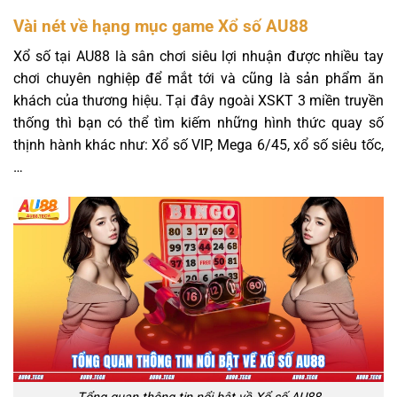
Vài nét về hạng mục game Xổ số AU88
Xổ số tại AU88 là sân chơi siêu lợi nhuận được nhiều tay
chơi chuyên nghiệp để mắt tới và cũng là sản phẩm ăn
khách của thương hiệu. Tại đây ngoài XSKT 3 miền truyền
thống thì bạn có thể tìm kiếm những hình thức quay số
thịnh hành khác như: Xổ số VIP, Mega 6/45, xổ số siêu tốc,
…