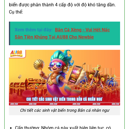
biển được phân thành 4 cấp độ với độ khó tăng dần.
Cụ thể:
Xem thêm tại đây:
Bắn Cá Xèng - Vui Hết Nấc
Săn Tiền Khủng Tại AU88 Cho Newbie
Chi tiết các sinh vật biển trong Bắn cá nhân ngư
Cấp thường: Nhóm cá này xuất hiện liên tục, có