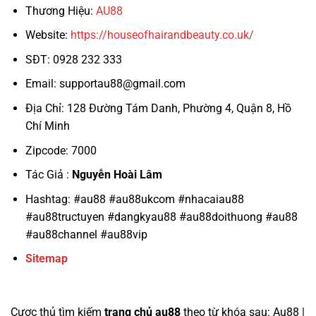
Thương Hiệu:
AU88
Website:
https://houseofhairandbeauty.co.uk/
SĐT: 0928 232 333
Email:
supportau88@gmail.com
Địa Chỉ:
128 Đường Tám Danh, Phường 4, Quận 8, Hồ
Chí Minh
Zipcode: 7000
Tác Giả :
Nguyễn Hoài Lâm
Hashtag: #au88 #au88ukcom #nhacaiau88
#au88tructuyen #dangkyau88 #au88doithuong #au88
#au88channel #au88vip
Sitemap
Cược thủ tìm kiếm
trang chủ au88
theo từ khóa sau: Au88 |