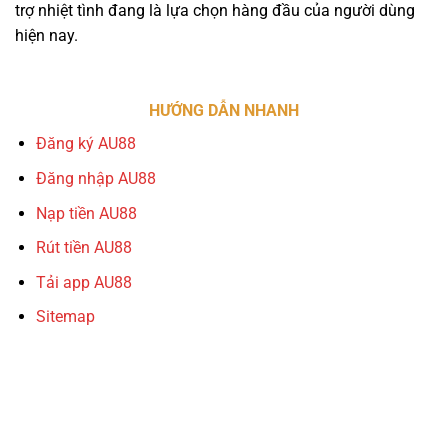
trợ nhiệt tình đang là lựa chọn hàng đầu của người dùng
hiện nay.
HƯỚNG DẪN NHANH
Đăng ký AU88
Đăng nhập AU88
Nạp tiền AU88
Rút tiền AU88
Tải app AU88
Sitemap