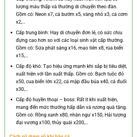
lượng máu thấp và thường di chuyển theo đàn.
Gồm có: Neon x7, cá bướm x5, vàng nhỏ x3, cá cơm
x2,…
Cấp trung bình: Hay di chuyển đơn lẻ, có sức chịu
đựng cao hơn so với các loại sinh vật cấp thường.
Gồm có: Sứa phát sáng x16, mao tiên x8, rùa biển
x15,…
Cấp độ khó: Tạo hiệu ứng mạnh khi sắp bị tiêu diệt,
xuất hiện với tần suất thấp. Gồm có: Bạch tuộc đỏ
x50, cua biển lớn x22, cá mập đầu búa x40, cá đuối
x30,…
Cấp độ huyền thoại – boss: Rất ít khi xuất hiện,
mang đến mức thưởng hấp dẫn và rương quà tặng.
Gồm có: Rồng xanh x80, nhân ngư x150, Hải tượng
đại vương x100, thủy quái x200,…
Cách sử dụng vũ khí bắn cá