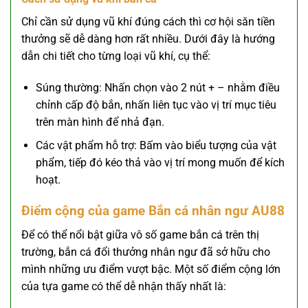
Chỉ cần sử dụng vũ khí đúng cách thì cơ hội săn tiền
thưởng sẽ dễ dàng hơn rất nhiều. Dưới đây là hướng
dẫn chi tiết cho từng loại vũ khí, cụ thể:
Súng thường: Nhấn chọn vào 2 nút + – nhằm điều
chỉnh cấp độ bắn, nhấn liên tục vào vị trí mục tiêu
trên màn hình để nhả đạn.
Các vật phẩm hỗ trợ: Bấm vào biểu tượng của vật
phẩm, tiếp đó kéo thả vào vị trí mong muốn để kích
hoạt.
Điểm cộng của game Bắn cá nhân ngư AU88
Để có thể nổi bật giữa vô số game bắn cá trên thị
trường, bắn cá đổi thưởng nhân ngư đã sở hữu cho
mình những ưu điểm vượt bậc. Một số điểm cộng lớn
của tựa game có thể dễ nhận thấy nhất là: