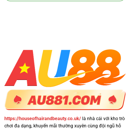
https://houseofhairandbeauty.co.uk/
là nhà cái với kho trò
chơi đa dạng, khuyến mãi thường xuyên cùng đội ngũ hỗ