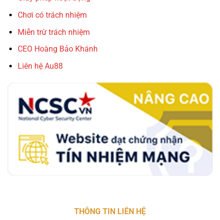
Chơi có trách nhiệm
Miễn trừ trách nhiệm
CEO Hoàng Bảo Khánh
Liên hệ Au88
THÔNG TIN LIÊN HỆ