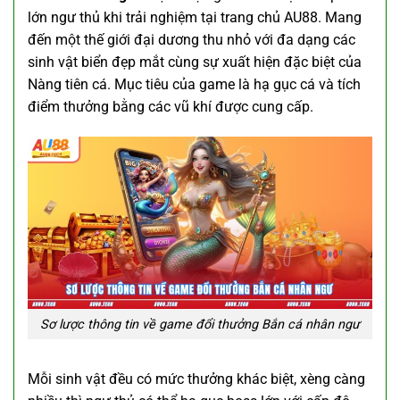
lớn ngư thủ khi trải nghiệm tại trang chủ AU88. Mang
đến một thế giới đại dương thu nhỏ với đa dạng các
sinh vật biển đẹp mắt cùng sự xuất hiện đặc biệt của
Nàng tiên cá. Mục tiêu của game là hạ gục cá và tích
điểm thưởng bằng các vũ khí được cung cấp.
Sơ lược thông tin về game đổi thưởng Bắn cá nhân ngư
Mỗi sinh vật đều có mức thưởng khác biệt, xèng càng