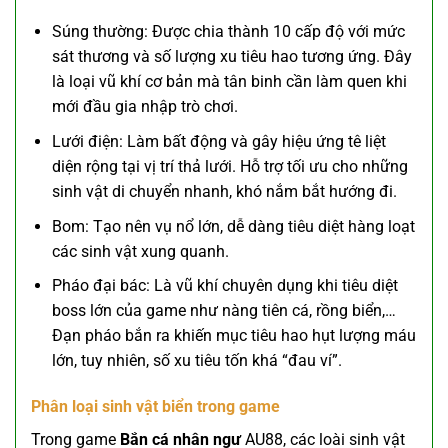
Súng thường: Được chia thành 10 cấp độ với mức
sát thương và số lượng xu tiêu hao tương ứng. Đây
là loại vũ khí cơ bản mà tân binh cần làm quen khi
mới đầu gia nhập trò chơi.
Lưới điện: Làm bất động và gây hiệu ứng tê liệt
diện rộng tại vị trí thả lưới. Hỗ trợ tối ưu cho những
sinh vật di chuyển nhanh, khó nắm bắt hướng đi.
Bom: Tạo nên vụ nổ lớn, dễ dàng tiêu diệt hàng loạt
các sinh vật xung quanh.
Pháo đại bác: Là vũ khí chuyên dụng khi tiêu diệt
boss lớn của game như nàng tiên cá, rồng biển,…
Đạn pháo bắn ra khiến mục tiêu hao hụt lượng máu
lớn, tuy nhiên, số xu tiêu tốn khá “đau ví”.
Phân loại sinh vật biển trong game
Trong game
Bắn cá nhân ngư
AU88, các loài sinh vật