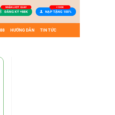
ĐĂNG KÝ +88K
NẠP TẶNG 100%
U88
HƯỚNG DẪN
TIN TỨC