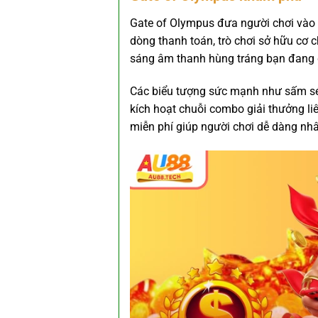
Gate of Olympus đưa người chơi vào th
dòng thanh toán, trò chơi sở hữu cơ
sáng âm thanh hùng tráng bạn đang đ
Các biểu tượng sức mạnh như sấm sét,
kích hoạt chuỗi combo giải thưởng liê
miễn phí giúp người chơi dễ dàng nhâ