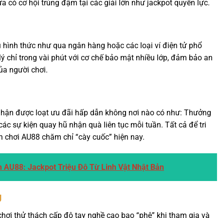
ừa có cơ hội trúng đậm tại các giải lớn như jackpot quyền lực.
u hình thức như qua ngân hàng hoặc các loại ví điện tử phổ
lý chỉ trong vài phút với cơ chế bảo mật nhiều lớp, đảm bảo an
ủa người chơi.
hận được loạt ưu đãi hấp dẫn không nơi nào có như: Thưởng
ác sự kiện quay hũ nhận quà liên tục mỗi tuần. Tất cả để tri
n chơi AU88 chăm chỉ “cày cuốc” hiện nay.
AU88: Jackpot Triệu Đô Từ Linh Vật Nhật Bản
g
 chơi thử thách cấp độ tay nghề cao bao “phê” khi tham gia và