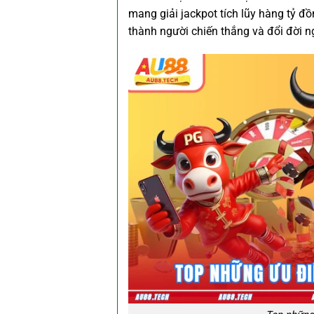
mang giải jackpot tích lũy hàng tỷ đ
thành người chiến thắng và đổi đời n